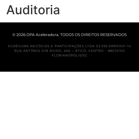
Auditoria
© 2026 DPA Aceleradora, TODOS OS DIREITOS RESERVADOS
EGRÉGORA NEGÓCIOS E PARTICIPAÇÕES LTDA 03.592.699/0001-14
RUA ANTÔNIO DIB MUSSI, 460 – ÁTICO, CENTRO – 88015100
FLORIANÓPOLIS/SC