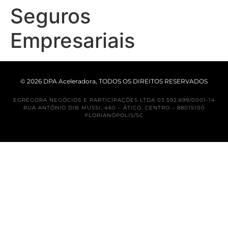
Seguros
Empresariais
© 2026 DPA Aceleradora, TODOS OS DIREITOS RESERVADOS
EGRÉGORA NEGÓCIOS E PARTICIPAÇÕES LTDA 03.592.699/0001-14
RUA ANTÔNIO DIB MUSSI, 460 – ÁTICO, CENTRO – 88015100
FLORIANÓPOLIS/SC