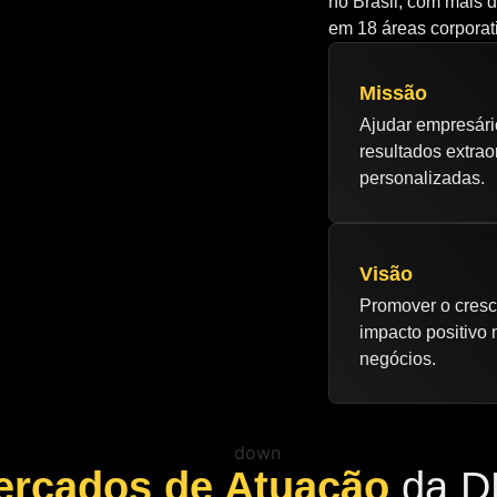
no Brasil, com mais 
em 18 áreas corporat
Missão
Ajudar empresári
resultados extrao
personalizadas.
Visão
Promover o cresc
impacto positivo
negócios.
ercados de Atuação
da D