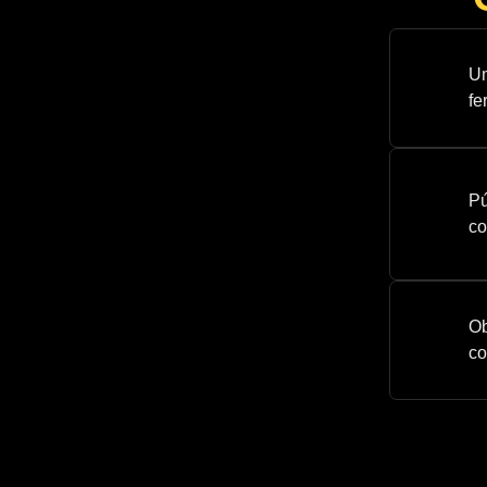
Um
fe
Pú
co
Ob
co